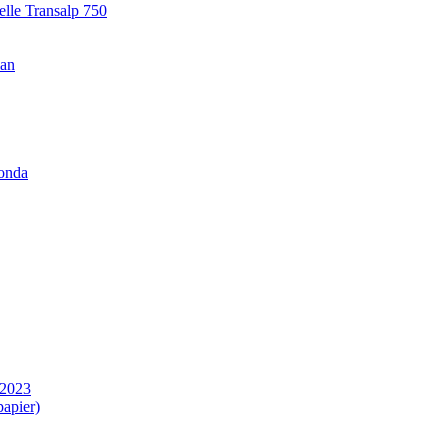
elle Transalp 750
lan
Honda
 2023
apier)