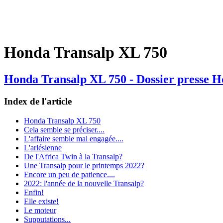
Honda Transalp XL 750
Honda Transalp XL 750 - Dossier presse H
Index de l'article
Honda Transalp XL 750
Cela semble se préciser....
L'affaire semble mal engagée....
L'arlésienne
De l'Africa Twin à la Transalp?
Une Transalp pour le printemps 2022?
Encore un peu de patience....
2022: l'année de la nouvelle Transalp?
Enfin!
Elle existe!
Le moteur
Supputations...