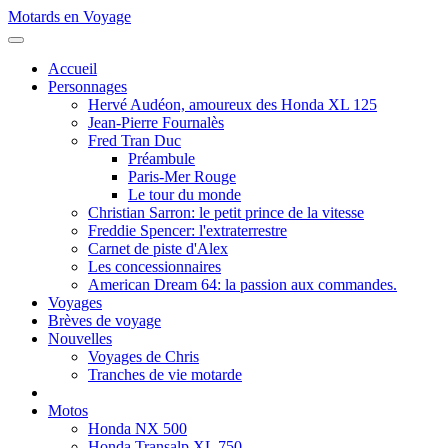
Motards en Voyage
Accueil
Personnages
Hervé Audéon, amoureux des Honda XL 125
Jean-Pierre Fournalès
Fred Tran Duc
Préambule
Paris-Mer Rouge
Le tour du monde
Christian Sarron: le petit prince de la vitesse
Freddie Spencer: l'extraterrestre
Carnet de piste d'Alex
Les concessionnaires
American Dream 64: la passion aux commandes.
Voyages
Brèves de voyage
Nouvelles
Voyages de Chris
Tranches de vie motarde
Motos
Honda NX 500
Honda Transalp XL 750