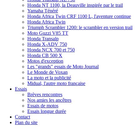
Honda NT 1100, la Deauville inspirée par le trail
Yamaha Ténéré
Honda Africa Twin CRF 1100 L, l'aventure continue
Honda Africa Twin
Triumph Scrambler 1200: le scrambler en version trail
Moto Guzzi V85 TT
Honda Transalp
Honda X-ADV 750
Honda NCX 700 et 750
Honda CB 500 X
Motos d'exception
Les "grands" essais de Moto Journal
Le Monde de Voxan
La moto et la publicité
Midual, l'autre moto française
Essais
Brèves rencontres
Nos amies les ancêtres
Essais de motos
Essais longue durée
Contact
Plan du site