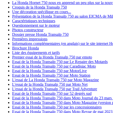
La Honda Hornet 750 nous en apprend un peu plus sur la nouv
Croquis de la Honda Transalp 750
Une décoration spécifique en cours...
Présentation de la Honda Transalp 750 au salon EICMA de Mi
Caractéristiques techniques
Questionnement sur le moteur
Photos constructeur
Dossier presse Honda Transalp 750
Premières impressions
Informations complémentaires (en anglais) sur le site internet 
Brochure Honda
Liste des équipements et tarifs
Premier essai de la Honda Transalp 750 par emoto
Essai de la Honda Transalp 750 par Le Repaire des Motards
Essai de la Honda Transalp 750 par Caradisiac Moto
Essai de la Honda Transalp 750 par MotorLive
Essai de la Honda Transalp 750 par Moto Station
L'essai de La Honda Transalp 750 par Moto Magazine
L'essai de la Honda Transalp 750 par Moto Net
L'essai de la Honda Transalp 750 par Trail Adventure
Essai de la Honda Transalp 750 par 52 degrés sud
Essai de la Honda Transalp 750 dans Moto Journal du 23 mars
Essai de la Honda Transalp 750 dans Moto Magazine (version p
Essai de la Honda Transalp 750 par les concessionnaires
Essai de la Honda Transalp 750 dans Moto Revue de mai 2023