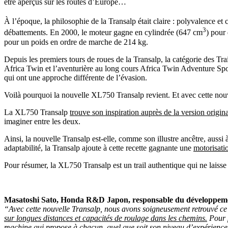
être aperçus sur les routes d’Europe…
À l’époque, la philosophie de la Transalp était claire : polyvalence et 
3
débattements. En 2000, le moteur gagne en cylindrée (647 cm
) pour
pour un poids en ordre de marche de 214 kg.
Depuis les premiers tours de roues de la Transalp, la catégorie de
Africa Twin et l’aventurière au long cours Africa Twin Adventure Spor
qui ont une approche différente de l’évasion.
Voilà pourquoi la nouvelle XL750 Transalp revient. Et avec cette nouv
La XL750 Transalp
trouve son inspiration auprès de la version origin
imaginer entre les deux.
Ainsi, la nouvelle Transalp est-elle, comme son illustre ancêtre, aussi
adaptabilité, la Transalp ajoute à cette recette gagnante une
motorisati
Pour résumer, la XL750 Transalp est un trail authentique qui ne laiss
Masatoshi Sato
, Honda R&D Japon, responsable du développeme
“Avec cette nouvelle Transalp, nous avons soigneusement retrouvé ce q
sur longues distances et capacités de roulage dans les chemins.
Pour p
machine qui propose à chacun, quel que soit son niveau d’expérience, 