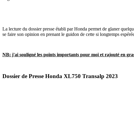
La lecture du dossier presse établi par Honda permet de glaner quelque
se faire son opinion en prenant le guidon de cette si longtemps espér
NB: j'ai souligné les points importants pour moi et rajouté en gr
Dossier de Presse Honda XL750 Transalp 2023