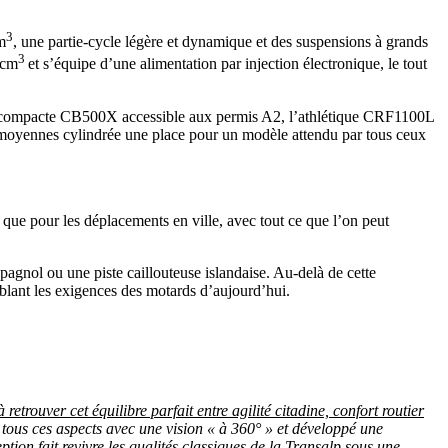
3
m
, une partie-cycle légère et dynamique et des suspensions à grands
3
 cm
et s’équipe d’une alimentation par injection électronique, le tout
la compacte CB500X accessible aux permis A2, l’athlétique CRF1100L
es moyennes cylindrée une place pour un modèle attendu par tous ceux
 que pour les déplacements en ville, avec tout ce que l’on peut
pagnol ou une piste caillouteuse islandaise. Au-delà de cette
blant les exigences des motards d’aujourd’hui.
retrouver cet équilibre parfait entre agilité citadine, confort routier
tous ces aspects avec une vision « à 360° » et développé une
ion fait revivre les qualités classiques de la Transalp sous une