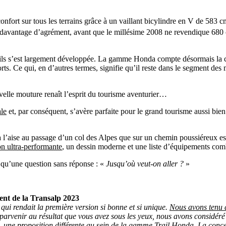
confort sur tous les terrains grâce à un vaillant bicylindre en V de 583 c
 davantage d’agrément, avant que le millésime 2008 ne revendique 680
s Trails s’est largement développée. La gamme Honda compte désormais 
ts. Ce qui, en d’autres termes, signifie qu’il reste dans le segment d
elle mouture renaît l’esprit du tourisme aventurier…
ale
et, par conséquent, s’avère parfaite pour le grand tourisme aussi bien
 à l’aise au passage d’un col des Alpes que sur un chemin poussiéreux es
on ultra-performante
, un dessin moderne et une liste d’équipements com
e qu’une question sans réponse : «
Jusqu’où veut-on aller ?
»
nt de la Transalp 2023
ui rendait la première version si bonne et si unique.
Nous avons tenu à 
arvenir au résultat que vous avez sous les yeux, nous avons considéré 
une proposition différente au sein de la gamme Trail Honda. La concept