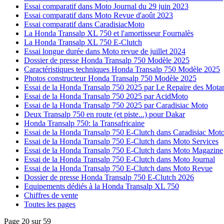
Essai comparatif dans Moto Journal du 29 juin 2023
Essai comparatif dans Moto Revue d'août 2023
Essai comparatif dans CaradisiacMoto
La Honda Transalp XL 750 et l'amortisseur Fournalès
La Honda Transalp XL 750 E-Clutch
Essai longue durée dans Moto revue de juillet 2024
Dossier de presse Honda Transalp 750 Modèle 2025
Caractéristiques techniques Honda Transalp 750 Modèle 2025
Photos constructeur Honda Transalp 750 Modèle 2025
Essai de la Honda Transalp 750 2025 par Le Repaire des Mota
Essai de la Honda Transalp 750 2025 par AcidMoto
Essai de la Honda Transalp 750 2025 par Caradisiac Moto
Deux Transalp 750 en route (et piste...) pour Dakar
Honda Transalp 750: la Transafricaine
Essai de la Honda Transalp 750 E-Clutch dans Caradisiac Mot
Essai de la Honda Transalp 750 E-Clutch dans Moto Services
Essai de la Honda Transalp 750 E-Clutch dans Moto Magazine
Essai de la Honda Transalp 750 E-Clutch dans Moto Journal
Essai de la Honda Transalp 750 E-Clutch dans Moto Revue
Dossier de presse Honda Transalp 750 E-Clutch 2026
Equipements dédiés à la Honda Transalp XL 750
Chiffres de vente
Toutes les pages
Page 20 sur 59