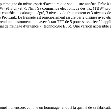
témoigne du même esprit d’aventure que son illustre ancêtre. Prête à 
kW (
91,8 ch
) et 75 Nm ; Sa commande électronique des gaz (TBW) pro
contrôle de cabrage intégré, 3 niveaux de frein moteur et 3 niveaux de
Link. Le freinage est principalement assuré par 2 disques avec étriers
prend une instrumentation avec écran TFT de 5 pouces associée à l’ap
nal de freinage d’urgence » (technologie ESS). Une version accessible 
jourd’hui encore, comme un hommage rendu à la qualité de sa fabricati