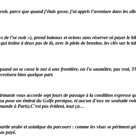
voir, parce que quand j’étais gosse, j’ai appris l’aventure dans les a
ys de l’or noir »), prend bateaux et avions sans réserver ni payer le bi
 traîne à deux pas de là, avec le plein de benzine, les clés sur le tabl
and on se casse le nez à une frontière, on l’a saumâtre, pas vrai, T
ecroisera bien quelque part.
irmanie vous accorde sept jours de passage à la condition expresse qu
isa pour un émirat du Golfe persique, et aucun d’eux ne souhaite voir de
mande à Paris).C’est pas évident, tout ça…
a partie arabe et asiatique du parcours : comme les visas se périment 
as payé.