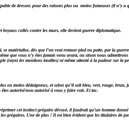
apable de dresser, pour des raisons plus ou
moins fumeuses (il n’y a qu
et boyaux collés contre les murs, elle devient guerre diplomatique.
 se matérialise, dès que l’on veut remuer pied ou patte, par la guerr
e même que vous n’y êtes jamais venu avant, ou sinon nous admettrons 
le (rayez les mentions inutiles) ni même attenté à la pudeur sur la per
lus ou moins dédaigneux, et selon qu’il soit bleu, vert, rouge, brun, j
 êtes autorisé/non autorisé à vous y faire voir. Et tac.
, réprimer cet instinct grégaire dévoyé, il faudrait qu’un homme donn
es grégaires. Une de plus ! Il est bien évident que les titulaires de p