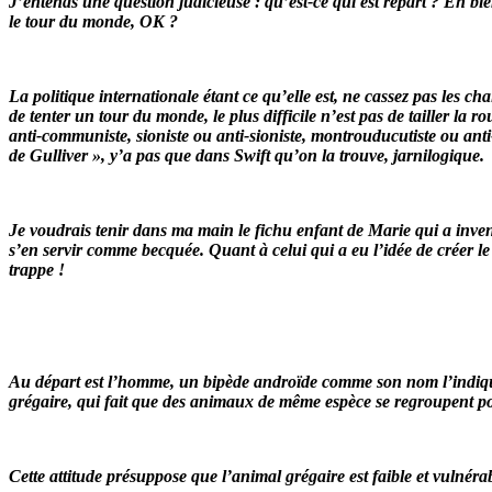
J’entends une question judicieuse : qu’est-ce qui est repart ? Eh bi
le tour du monde, OK ?
La politique internationale étant ce qu’elle est, ne cassez pas les c
de tenter un tour du monde, le plus difficile n’est pas de tailler la
anti-communiste, sioniste ou anti-sioniste, montrouducutiste ou anti-
de Gulliver », y’a pas que dans Swift qu’on la trouve, jarnilogique.
Je voudrais tenir dans ma main le fichu enfant de Marie qui a inventé
s’en servir comme becquée. Quant à celui qui a eu l’idée de créer le 
trappe !
Au départ est l’homme, un bipède androïde comme son nom l’indique, né
grégaire, qui fait que des animaux de même espèce se regroupent po
Cette attitude présuppose que l’animal grégaire est faible et vulnér