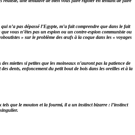
éaliste, une tentative de bien vous faire rigoler en tentant de faire
e, qui n’a pas dépassé l’Egypte, m’a fait comprendre que dans le fait
 pays que vous n’êtes pas un espion ou un contre-espion communiste ou
groboutistes » sur le problème des œufs à la coque dans les « voyages
s des miettes si petites que les moineaux n’auront pas la patience de
des dents, enfoncement du petit bout de bois dans les oreilles et à la
s que le mouton et la fourmi, il a un instinct bizarre : l’instinct
singulier.