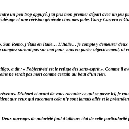
ylindre un peu trop appuyé, j’ai pris mon premier départ avec un jeu 
réalésage et une révision générale chez mes potes Garry Carrera et Guy
co, San Remo, j’étais en Italie… L’Italie… je compte y demeurer deux 
 ne comptez surtout pas sur moi pour vous en parler objectivement, ni vo
igo, a dit : « l’objectivité est le refuge des sans-esprit ». Comme il av
oins ne serait pas mort comme certain au bout d’un rien.
prévenus. D’abord et avant de vous raconter ce qui se passe ici, je vou
vident que ceux qui racontent cela n’y sont jamais allés et le prétenden
if. Deux ouvrages de notoriété font d’ailleurs état de cette particulari