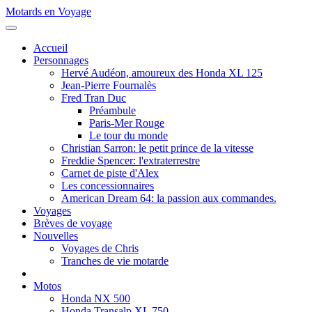
Motards en Voyage
Accueil
Personnages
Hervé Audéon, amoureux des Honda XL 125
Jean-Pierre Fournalès
Fred Tran Duc
Préambule
Paris-Mer Rouge
Le tour du monde
Christian Sarron: le petit prince de la vitesse
Freddie Spencer: l'extraterrestre
Carnet de piste d'Alex
Les concessionnaires
American Dream 64: la passion aux commandes.
Voyages
Brèves de voyage
Nouvelles
Voyages de Chris
Tranches de vie motarde
Motos
Honda NX 500
Honda Transalp XL 750