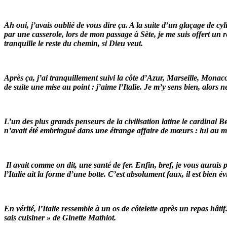
Ah oui, j’avais oublié de vous dire ça. A la suite d’un glaçage de c
par une casserole, lors de mon passage à Sète, je me suis offert un 
tranquille le reste du chemin, si Dieu veut.
Après ça, j’ai tranquillement suivi la côte d’Azur, Marseille, Mona
de suite une mise au point : j’aime l’Italie. Je m’y sens bien, alors
L’un des plus grands penseurs de la civilisation latine le cardinal Belf
n’avait été embringué dans une étrange affaire de mœurs : lui au m
Il avait comme on dit, une santé de fer. Enfin, bref, je vous aurais 
l’Italie ait la forme d’une botte. C’est absolument faux, il est bien é
En vérité, l’Italie ressemble à un os de côtelette après un repas hât
sais cuisiner » de Ginette Mathiot.