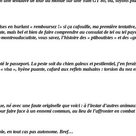
en une tentative de tour du monde sur une Yam GT 80, ou, soyons plus r
haises en hurlant « remboursez !» si ça cafouille, ma première tentativ
 route, mais bel et bien de faire comprendre au consulat de tel ou tel
montrouducutiste, vous savez, l’histoire des « ptiboutistes » et des «
 le passeport. La peste soit du chien galeux et pestilentiel, j’en ferai
« visa », hyène puante, cafard aux reflets malsains : torsion du nez et 
 avec une faute originelle que voici : à l’instar d’autres animaux tel
ur faire face à un ennemi commun, au lieu de l’affronter en combat 
able, en tout cas pas autonome.
Bref…