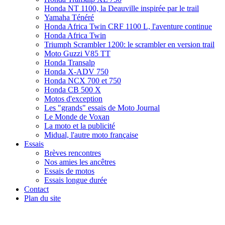
Honda NT 1100, la Deauville inspirée par le trail
Yamaha Ténéré
Honda Africa Twin CRF 1100 L, l'aventure continue
Honda Africa Twin
Triumph Scrambler 1200: le scrambler en version trail
Moto Guzzi V85 TT
Honda Transalp
Honda X-ADV 750
Honda NCX 700 et 750
Honda CB 500 X
Motos d'exception
Les "grands" essais de Moto Journal
Le Monde de Voxan
La moto et la publicité
Midual, l'autre moto française
Essais
Brèves rencontres
Nos amies les ancêtres
Essais de motos
Essais longue durée
Contact
Plan du site