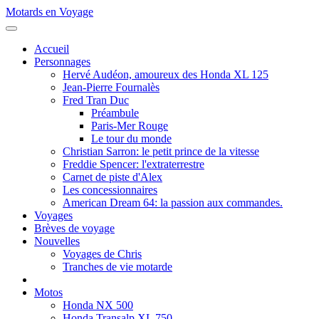
Motards en Voyage
Accueil
Personnages
Hervé Audéon, amoureux des Honda XL 125
Jean-Pierre Fournalès
Fred Tran Duc
Préambule
Paris-Mer Rouge
Le tour du monde
Christian Sarron: le petit prince de la vitesse
Freddie Spencer: l'extraterrestre
Carnet de piste d'Alex
Les concessionnaires
American Dream 64: la passion aux commandes.
Voyages
Brèves de voyage
Nouvelles
Voyages de Chris
Tranches de vie motarde
Motos
Honda NX 500
Honda Transalp XL 750